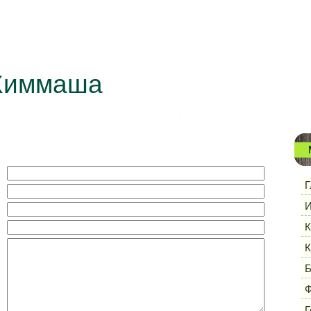
Химмаша
Г
И
К
К
Б
Ф
Г