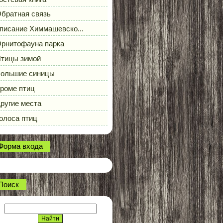
братная связь
писание Химмашевско...
рнитофауна парка
тицы зимой
ольшие синицы
роме птиц
ругие места
олоса птиц
Форма входа
Поиск