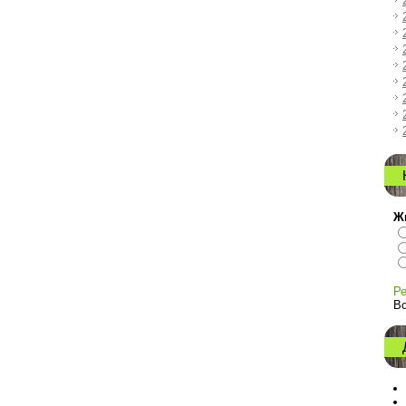
Ж
Ре
Вс