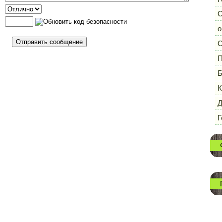
О
о
О
П
Б
К
Д
Г