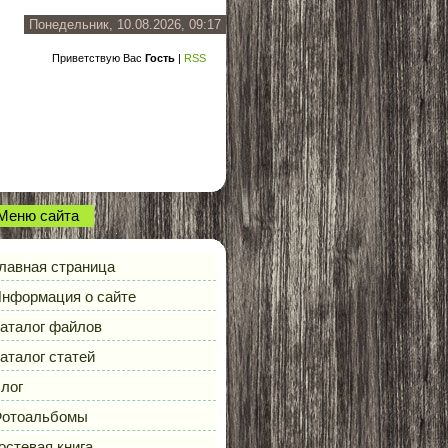
Понедельник, 10.08.2026, 09:17
Приветствую Вас
Гость
|
RSS
Меню сайта
лавная страница
нформация о сайте
аталог файлов
аталог статей
лог
отоальбомы
остевая книга