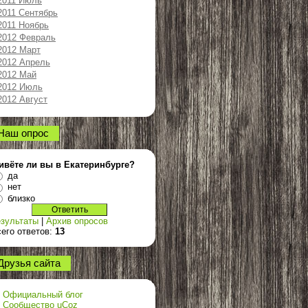
2011 Июль
2011 Сентябрь
2011 Ноябрь
2012 Февраль
2012 Март
2012 Апрель
2012 Май
2012 Июль
2012 Август
Наш опрос
ивёте ли вы в Екатеринбурге?
да
нет
близко
зультаты
|
Архив опросов
его ответов:
13
Друзья сайта
Официальный блог
Сообщество uCoz