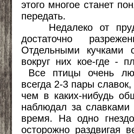
этого многое станет по
передать.
Недалеко от пруда 
достаточно разреж
Отдельными кучками с
вокруг них кое-где - 
Все птицы очень люб
всегда 2-3 пары славок, 
чем в каких-нибудь об
наблюдал за славками 
время. На одно гнездо
осторожно раздвигая в