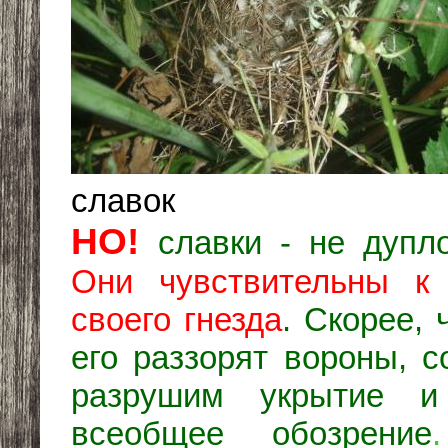
славок
НО!
славки - не дупл
Они чувствительны к
своего гнезда
. Скорее, 
его раззорят вороны, с
разрушим укрытие и
всеобщее
обозрение