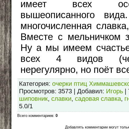
имеет всех особ
вышеописанного вида
многочисленная славка
Вместе с мельничком з
Ну а мы имеем счастье
всех 4 видов (чер
нерегулярно, но поёт все
Категория
:
очерки птиц Химмашевско
Просмотров
: 3573 |
Добавил
:
Игорь
|
шиповник
,
славки
,
садовая славка
,
г
5.0
/
1
Всего комментариев
:
0
Добавлять комментарии могут толь