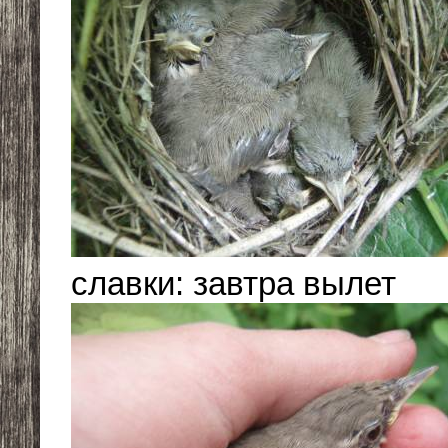
славки: завтра вылет