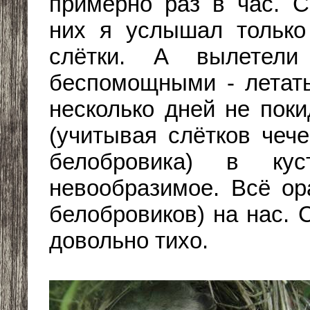
примерно раз в час. С
них я услышал только 
слётки. А вылетел
беспомощными - летать
несколько дней не поки
(учитывая слётков чеч
белобровика) в кус
невообразимое. Всё ор
белобровиков) на нас. 
довольно тихо.