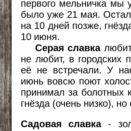
первого мельничка мы у
было уже 21 мая. Оста
на 10 дней позже, гнёз
10 июня.
Серая славка
любит
не любит, в городских 
её не встречали. У на
июнь вовсю поют холос
принимал за болотных 
гнёзда (очень низко), но
Садовая славка
- зол