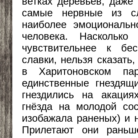
ветках деревьев, даже
самые нервные из сл
наиболее эмоциональн
человека. Наскольк
чувствительнее к бес
славки, нельзя сказать,
в Харитоновском пар
единственные гнездящ
гнездились на акаци
гнёзда на молодой сос
изобажала раненых) и 
Прилетают они раньш