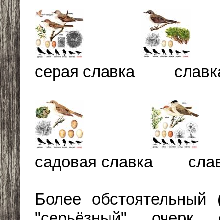
серая славка славка
садовая славка славк
Более обстоятельный 
"серьёзный" очерк