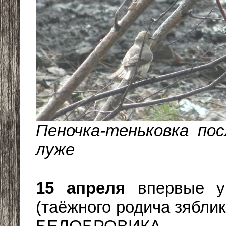
Пеночка-теньковка пос
луже
15 апреля
впервые у
(таёжного родича зябли